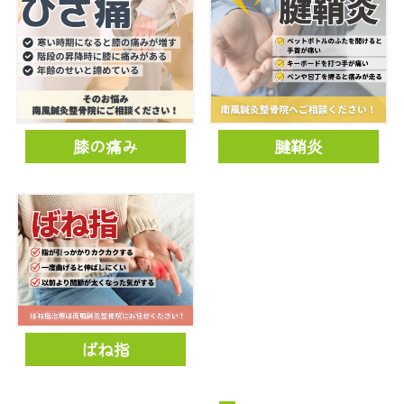
膝の痛み
腱鞘炎
ばね指