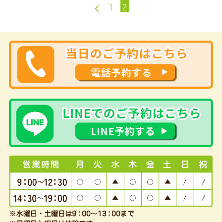
‹
1
2